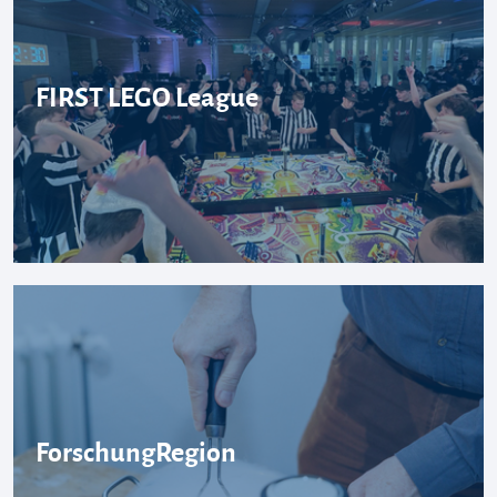
FIRST LEGO League
ForschungRegion