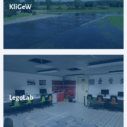
KliGeW
LegoLab