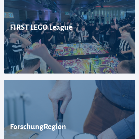
FIRST LEGO League
ForschungRegion