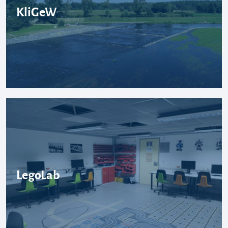
KliGeW
LegoLab