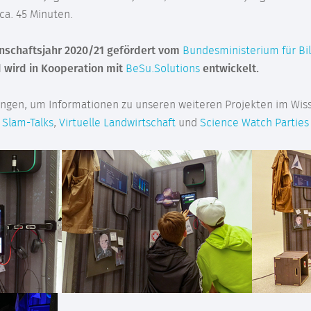
ca. 45 Minuten.
enschaftsjahr 2020/21 gefördert vom
Bundesministerium für Bi
 wird in Kooperation mit
BeSu.Solutions
entwickelt.
kungen, um Informationen zu unseren weiteren Projekten im Wis
 Slam-Talks
,
Virtuelle Landwirtschaft
und
Science Watch Parties