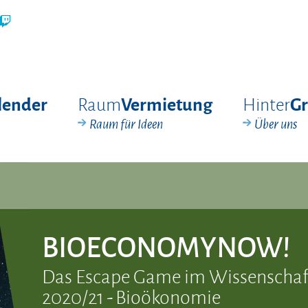
Raum
Hinter
lender
Vermietung
G
Raum für Ideen
Über uns
BIOECONOMYNOW!
Das Escape Game im Wissenschaf
2020/21 - Bioökonomie