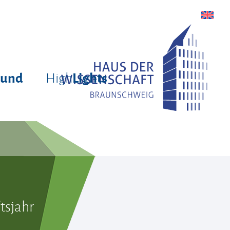
High
rund
Lights
tsjahr