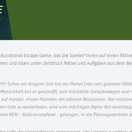
 Educational Escape Game, das die Spieler*innen auf einen fikti
nen und lösen unter Zeitdruck Rätsel und Aufgaben aus dem B
2117: Schon vor längerer Zeit hat der Planet Erde sein globales Öl
Menschheit hat es geschafft, sich interstellar fortzubewegen und 
auf Horizon, einem Planeten mit etlichen Ressourcen. Alle Initiativ
f der Erde zu wiederholen, sind vom mächtigen Alpha-Rat zerschla
tion BEN! - BioEconomyNow! - gelungen, in die Planungszentrale d