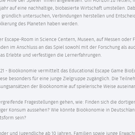
 die Hilfe der Spieler*innen angewiesen. Um Horizon zu retten, 
ahr auf eine nachhaltige, biobasierte Wirtschaft umstellen. D
gründlich untersuchen, Verbindungen herstellen und Entscheid
völkerung des Planeten haben werden.
ler Escape-Room in Science Centern, Museen, auf Messen oder F
nden im Anschluss an das Spiel sowohl mit der Forschung als a
das Erlebte und verfestigen die Lernerfahrungen.
/21 - Bioökonomie vermittelt das Educational Escape Game Bi
se besonders für eine junge Zielgruppe zugänglich. Die Teiln
ungsansätzen der Bioökonomie auf spielerische Weise auseina
greifende Fragestellungen gehen, wie: Finden sich die dortige
tiger Konsum aussehen? Wie könnte Bioökonomie in Deutschlan
ftsform sein?
Kinder und Jugendliche ab 10 Jahren, Familien sowie junge Erwac