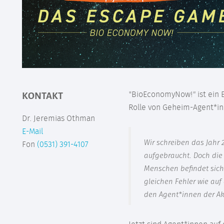
KONTAKT
"BioEconomyNow!
"
ist ein
Rolle von Geheim-Agent*in
Dr. Jeremias Othman
E-Mail
Wir schreiben das Jahr 
Fon
(0531) 391-4107
aufgebraucht. Doch die 
Menschen befindet sich 
gleichen Fehler wie au
den Agent*innen der Ak