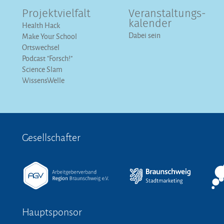
Projektvielfalt
Veranstaltungs­
kalender
Health Hack
Dabei sein
Make Your School
Ortswechsel
Podcast "Forsch!"
Science Slam
WissensWelle
Gesellschafter
Hauptsponsor