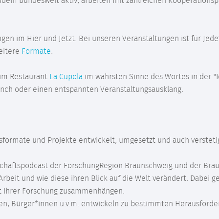
zudem bundesweit aktiv, arbeiten mit zahlreichen Kooperation
ngen im Hier und Jetzt. Bei unseren Veranstaltungen ist für Jed
eitere
Formate
.
 im Restaurant
La Cupola
im wahrsten Sinne des Wortes in der "
Lunch oder einen entspannten Veranstaltungsausklang.
sformate und Projekte entwickelt, umgesetzt und auch versteti
schaftspodcast der ForschungRegion Braunschweig und der Bra
rbeit und wie diese ihren Blick auf die Welt verändert. Dabei g
it ihrer Forschung zusammenhängen.
en, Bürger*innen u.v.m. entwickeln zu bestimmten Herausforderu