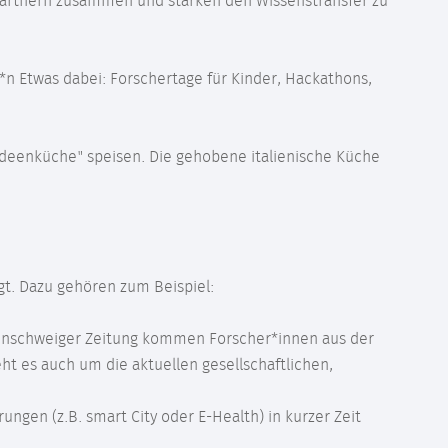
spartnern zusammen und stärken den Wissenstransfer zu
e*n Etwas dabei: Forschertage für Kinder, Hackathons,
Ideenküche" speisen. Die gehobene italienische Küche
gt. Dazu gehören zum Beispiel:
unschweiger Zeitung kommen Forscher*innen aus der
eht es auch um die aktuellen gesellschaftlichen,
ngen (z.B. smart City oder E-Health) in kurzer Zeit