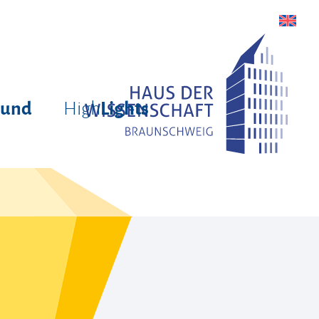
High
rund
Lights