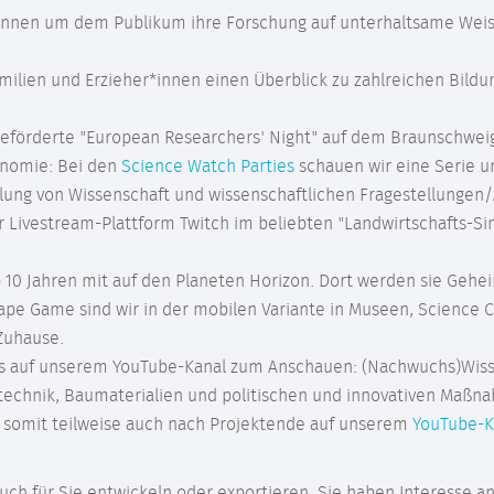
nnen um dem Publikum ihre Forschung auf unterhaltsame Weis
Familien und Erzieher*innen einen Überblick zu zahlreichen Bild
geförderte "European Researchers' Night" auf dem Braunschweig
onomie: Bei den
Science Watch Parties
schauen wir eine Serie 
tellung von Wissenschaft und wissenschaftlichen Fragestellung
r Livestream-Plattform Twitch im beliebten "Landwirtschafts-Si
10 Jahren mit auf den Planeten Horizon. Dort werden sie Geh
pe Game sind wir in der mobilen Variante in Museen, Science C
Zuhause.
s auf unserem YouTube-Kanal zum Anschauen: (Nachwuchs)Wisse
entechnik, Baumaterialien und politischen und innovativen Maß
n somit teilweise auch nach Projektende auf unserem
YouTube-K
uch für Sie entwickeln oder exportieren. Sie haben Interesse a