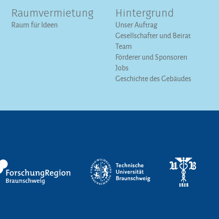
Raumvermietung
Hintergrund
Raum für Ideen
Unser Auftrag
Gesellschafter und Beirat
Team
Förderer und Sponsoren
Jobs
Geschichte des Gebäudes