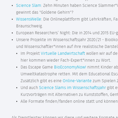
Science Slam
: Zehn Minuten haben Science Slammer*i
gewinnt das "Goldene Gehirn"?
WissensWelle
: Die Onlineplattform gibt Lehrkräften, 
Braunschweig.
European Researchers’ Night: Die in 2014 und 2015 EU-
Unsere Projekte im Wissenschaftsjahr 2020/21 - Bioök
und Wissenschaftler*innen auf ihre realistische Dars
Im Projekt
Virtuelle Landwirtschaft
wollen wir auf de
hier kommen wieder Fach-Expert*innen zu Wort.
Das Escape Game
BioEconomyNow!
nimmt Kinder ab 
Umweltkatastrophe retten. Mit dem Educational Esca
Zusätzlich gibt es eine
Online-Variante
zum Spielen 
Und auch
Science Slams im Wissenschaftsjahr
gibt e
Kurzvorträgen mit Alternativen zu Kunststoffen, G
Alle Formate finden/fanden online statt und könne
Als Dienstleister können wir diese und weitere Formate a