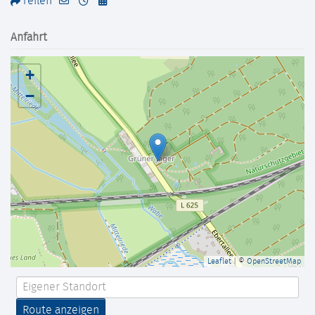
Teilen
Anfahrt
+
−
Leaflet
| ©
OpenStreetMap