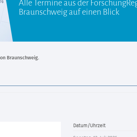
Alle Termine aus der ForschungRe
Braunschweig auf einen Blick
ion Braunschweig.
Datum/Uhrzeit