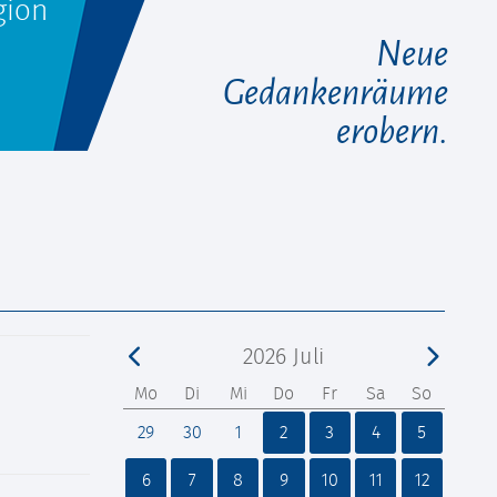
gion
Neue
Gedankenräume
erobern.
2026
Juli
Mo
Di
Mi
Do
Fr
Sa
So
29
30
1
2
3
4
5
6
7
8
9
10
11
12