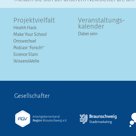
Projektvielfalt
Veranstaltungs­
kalender
Health Hack
Dabei sein
Make Your School
Ortswechsel
Podcast "Forsch!"
Science Slam
WissensWelle
Gesellschafter