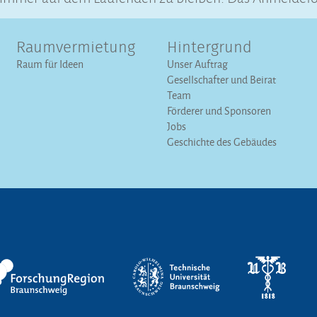
Raumvermietung
Hintergrund
Raum für Ideen
Unser Auftrag
Gesellschafter und Beirat
Team
Förderer und Sponsoren
Jobs
Geschichte des Gebäudes