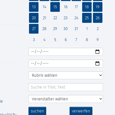
13
14
15
16
17
18
19
20
21
22
23
24
25
26
27
28
29
30
31
1
2
3
4
5
6
7
8
9
de
suchen
verwerfen
n-ulrich-