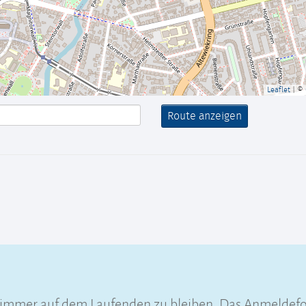
Leaflet
| ©
m immer auf dem Laufenden zu bleiben. Das Anmeldefo