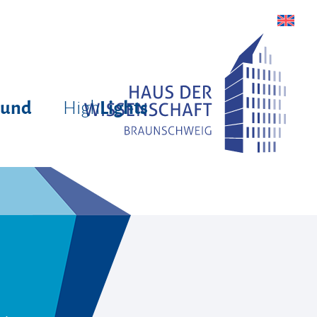
High
rund
Lights