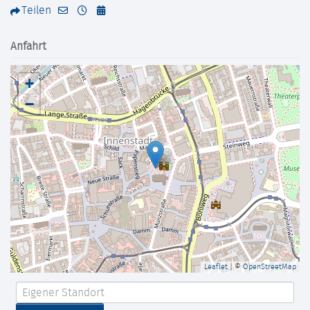
Teilen
Anfahrt
+
−
Leaflet
| ©
OpenStreetMap