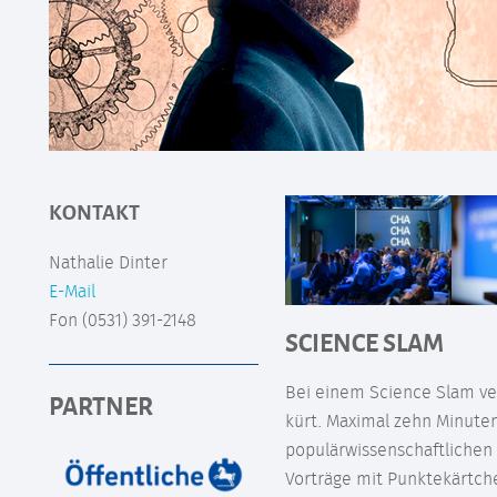
KONTAKT
Nathalie Dinter
E-Mail
Fon (0531) 391-2148
SCIENCE SLAM
Bei einem Science Slam ve
PARTNER
kürt. Maximal zehn Minute
populärwissenschaftlichen
Vorträge mit Punktekärtch