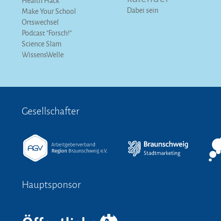
Health Hack
Dabei sein
Make Your School
Ortswechsel
Podcast "Forsch!"
Science Slam
WissensWelle
Gesellschafter
Hauptsponsor