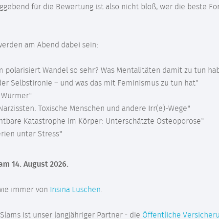
aggebend für die Bewertung ist also nicht bloß, wer die beste F
erden am Abend dabei sein:
m polarisiert Wandel so sehr? Was Mentalitäten damit zu tun ha
der Selbstironie – und was das mit Feminismus zu tun hat"
se Würmer"
- "Narzissten. Toxische Menschen und andere Irr(e)-Wege"
chtbare Katastrophe im Körper: Unterschätzte Osteoporose"
erien unter Stress"
 am 14. August 2026.
 wie immer von
Insina Lüschen
.
lams ist unser langjähriger Partner - die
Öffentliche Versiche