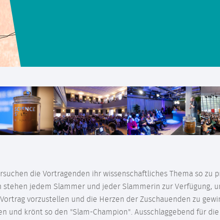
rsuchen die Vortragenden ihr wissenschaftliches Thema so zu 
n stehen jedem Slammer und jeder Slammerin zur Verfügung, u
 Vortrag vorzustellen und die Herzen der Zuschauenden zu ge
en und krönt so den "Slam-Champion". Ausschlaggebend für die B