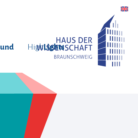
High
rund
Lights