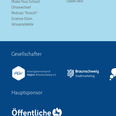
Dabei sein
Make Your School
Ortswechsel
Podcast "Forsch!"
Science Slam
WissensWelle
Gesellschafter
Hauptsponsor