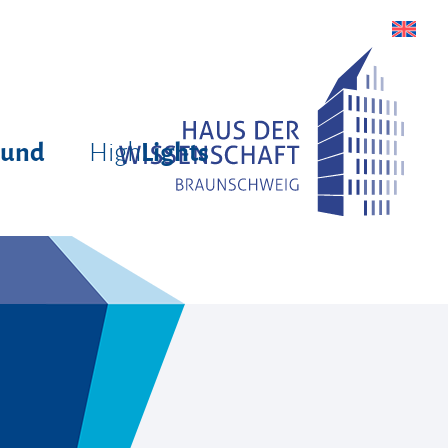
High
rund
Lights