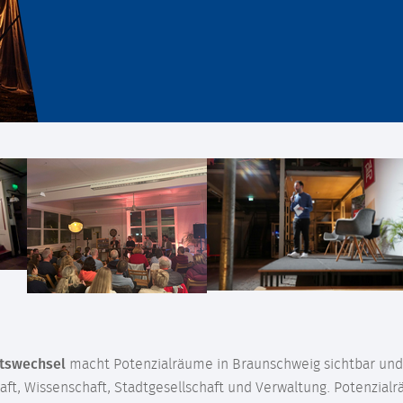
tswechsel
macht Potenzialräume in Braunschweig sichtbar und 
aft, Wissenschaft, Stadtgesellschaft und Verwaltung. Potenzial