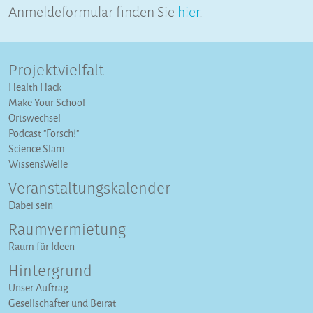
Anmeldeformular finden Sie
hier
.
Projektvielfalt
Health Hack
Make Your School
Ortswechsel
Podcast "Forsch!"
Science Slam
WissensWelle
Veranstaltungs­kalender
Dabei sein
Raumvermietung
Raum für Ideen
Hintergrund
Unser Auftrag
Gesellschafter und Beirat