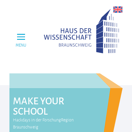
MENU
MAKE YOUR
SCHOOL
Hackdays in der ForschungRegion
Braunschweig