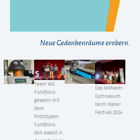
Neue Gedankenräume erobern.
Team WG
Das Wilhelm-
Fundbüro
Gymnasium
gewann mit
beim Maker
dem
Festival 2024
Prototypen
Fundbüro
den Award in