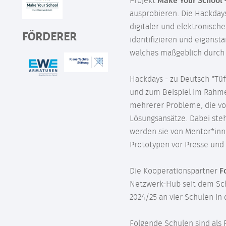
Projekt
Make Your School 
ausprobieren. Die Hackdays
digitaler und elektronisch
FÖRDERER
identifizieren und eigenst
welches maßgeblich durch d
Hackdays - zu Deutsch "Tüf
und zum Beispiel im Rahme
mehrerer Probleme, die vo
Lösungsansätze. Dabei steh
werden sie von Mentor*inne
Prototypen vor Presse und 
Die Kooperationspartner
F
Netzwerk-Hub seit dem Sch
2024/25 an vier Schulen in
Folgende Schulen sind als 