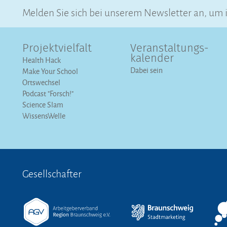
Melden Sie sich bei unserem Newsletter an, um
Projektvielfalt
Veranstaltungs­
kalender
Health Hack
Dabei sein
Make Your School
Ortswechsel
Podcast "Forsch!"
Science Slam
WissensWelle
Gesellschafter