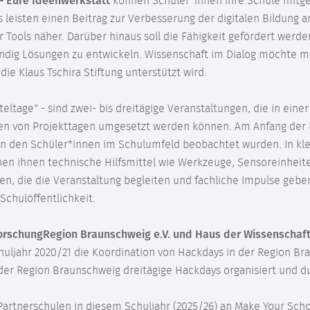
– Eure Ideenwerkstatt
können Schüler*innen ihre Schule mitge
 leisten einen Beitrag zur Verbesserung der digitalen Bildung 
er Tools näher. Darüber hinaus soll die Fähigkeit gefördert we
ändig Lösungen zu entwickeln. Wissenschaft im Dialog möchte mi
ie Klaus Tschira Stiftung unterstützt wird.
teltage" - sind zwei- bis dreitägige Veranstaltungen, die in ei
n von Projekttagen umgesetzt werden können. Am Anfang der 
n den Schüler*innen im Schulumfeld beobachtet wurden. In kle
en ihnen technische Hilfsmittel wie Werkzeuge, Sensoreinheite
n, die die Veranstaltung begleiten und fachliche Impulse gebe
Schulöffentlichkeit.
orschungRegion Braunschweig e.V. und Haus der Wissenscha
uljahr 2020/21 die Koordination von Hackdays in der Region B
 der Region Braunschweig dreitägige Hackdays organisiert und 
Partnerschulen in diesem Schuljahr (2025/26) an Make Your Scho