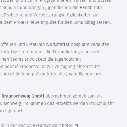
stalten und sich im Programmieren, Tüfteln und Basteln
an Schulen und bringen Jugendlichen die Bandbreite
rden, Probleme und Verbesserungsmöglichkeiten zu
t dem Projekt neue Impulse für den Schulalltag setzen,
ner offenen und kreativen Werkstattatmosphäre verlaufen
Hackdays steht immer die Formulierung eines oder
inen Teams entwickeln die Jugendlichen
n oder Mikrocontroller zur Verfügung. Unterstützt
n. Abschließend präsentieren die Jugendlichen ihre
ft Braunschweig GmbH
übernehmen gemeinsam als
raunschweig. Im Rahmen des Projekts werden im Schuljahr
durchgeführt:
ol in der Region Braunschweig beteiligt: