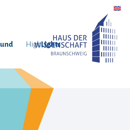
High
rund
Lights