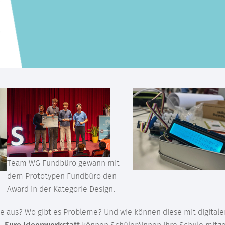
Team WG Fundbüro gewann mit
dem Prototypen Fundbüro den
Award in der Kategorie Design.
e aus? Wo gibt es Probleme? Und wie können diese mit digitale