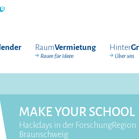
Raum
Hinter
lender
Vermietung
G
Raum für Ideen
Über uns
MAKE YOUR SCHOOL
Hackdays in der ForschungRegion
Braunschweig