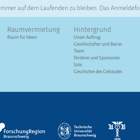
 immer auf dem Laufenden zu bleiben. Das Anmeldefo
Raumvermietung
Hintergrund
Raum für Ideen
Unser Auftrag
Gesellschafter und Beirat
Team
Förderer und Sponsoren
Jobs
Geschichte des Gebäudes