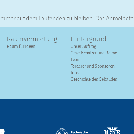
 immer auf dem Laufenden zu bleiben. Das Anmeldefo
Raumvermietung
Hintergrund
Raum für Ideen
Unser Auftrag
Gesellschafter und Beirat
Team
Förderer und Sponsoren
Jobs
Geschichte des Gebäudes