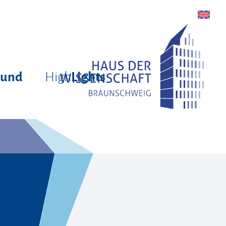
High
rund
Lights