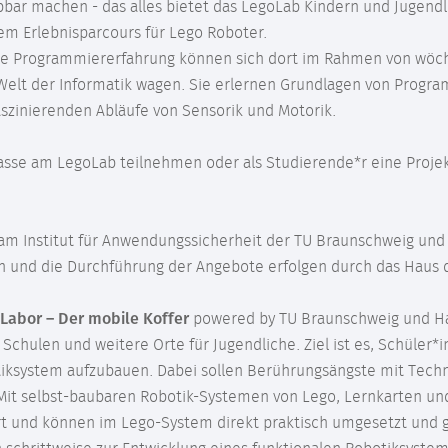
ar machen - das alles bietet das LegoLab Kindern und Jugendlic
em Erlebnisparcours für Lego Roboter.
ne Programmiererfahrung können sich dort im Rahmen von wöch
r Welt der Informatik wagen. Sie erlernen Grundlagen von Prog
 faszinierenden Abläufe von Sensorik und Motorik.
lasse am LegoLab teilnehmen oder als Studierende*r eine Proje
 am Institut für Anwendungssicherheit der TU Braunschweig und
n und die Durchführung der Angebote erfolgen durch das Haus 
Labor – Der mobile Koffer
powered by TU Braunschweig und Ha
 Schulen und weitere Orte für Jugendliche. Ziel ist es, Schüler
iksystem aufzubauen. Dabei sollen Berührungsängste mit Techn
t selbst-baubaren Robotik-Systemen von Lego, Lernkarten un
t und können im Lego-System direkt praktisch umgesetzt und 