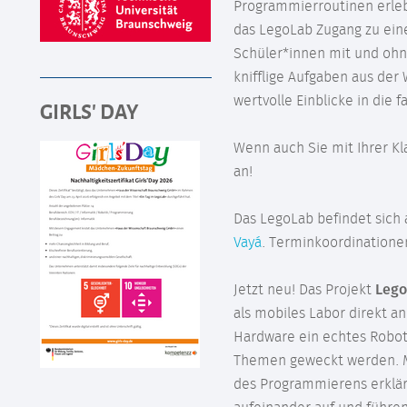
Programmierroutinen erlebb
das LegoLab Zugang zu ein
Schüler*innen mit und oh
knifflige Aufgaben aus de
wertvolle Einblicke in die
GIRLS' DAY
Wenn auch Sie mit Ihrer K
an!
Das LegoLab befindet sich
Vayá
. Terminkoordinatione
Jetzt neu! Das Projekt
Lego
als mobiles Labor direkt an
Hardware ein echtes Robot
Themen geweckt werden. Mi
des Programmierens erklär