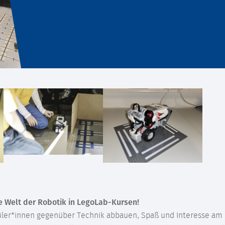
e Welt der Robotik in LegoLab-Kursen!
üler*innen gegenüber Technik abbauen, Spaß und Interesse a