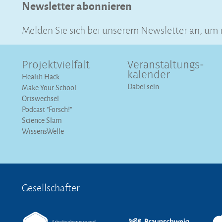
Newsletter abonnieren
Melden Sie sich bei unserem Newsletter an, um
Projektvielfalt
Veranstaltungs­
kalender
Health Hack
Dabei sein
Make Your School
Ortswechsel
Podcast "Forsch!"
Science Slam
WissensWelle
Gesellschafter