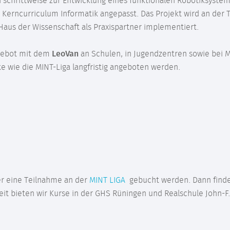
 schrittweise zur Entwicklung eines funktionalen Robotiksystems
 Kerncurriculum Informatik angepasst. Das Projekt wird an der
aus der Wissenschaft als Praxispartner implementiert.
ngebot mit dem
LeoVan
an Schulen, in Jugendzentren sowie bei 
 wie die MINT-Liga langfristig angeboten werden.
r eine Teilnahme an der
MINT LIGA
gebucht werden. Dann finden
eit bieten wir Kurse in der GHS Rüningen und Realschule John-