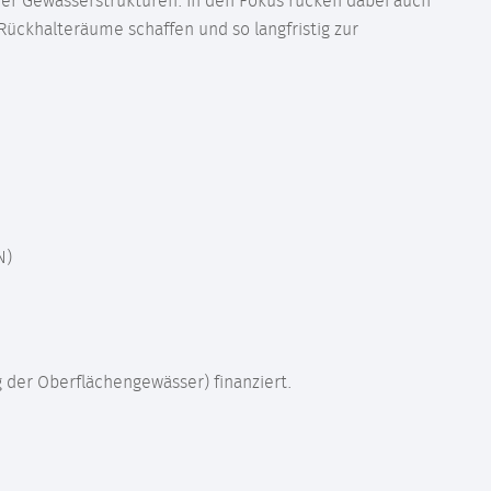
her Gewässerstrukturen. In den Fokus rücken dabei auch
ückhalteräume schaffen und so langfristig zur
N)
 der Oberflächengewässer) finanziert.