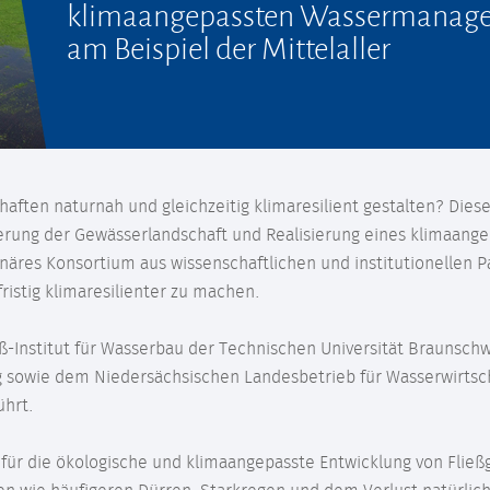
klimaangepassten Wassermanag
am Beispiel der Mittelaller
chaften naturnah und gleichzeitig klimaresilient gestalten? Dies
erung der Gewässerlandschaft und Realisierung eines klimaan
plinäres Konsortium aus wissenschaftlichen und institutionellen
fristig klimaresilienter zu machen.
-Institut für Wasserbau der Technischen Universität Braunschw
 sowie dem Niedersächsischen Landesbetrieb für Wasserwirtsc
ührt.
en für die ökologische und klimaangepasste Entwicklung von Fließ