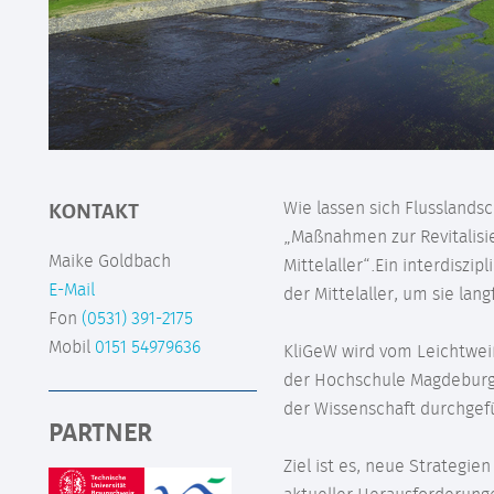
KONTAKT
Wie lassen sich Flusslands
„Maßnahmen zur Revitalisi
Maike Goldbach
Mittelaller“.Ein interdiszi
E-Mail
der Mittelaller, um sie lang
Fon
(0531) 391-2175
Mobil
0151 54979636
KliGeW wird vom Leichtweiß
der Hochschule Magdeburg
der Wissenschaft durchgef
PARTNER
Ziel ist es, neue Strategi