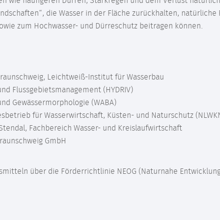
en wie häufigeren Dürren, Starkregen und dem Verlust natürlic
chaften“, die Wasser in der Fläche zurückhalten, natürliche R
sowie zum Hochwasser- und Dürreschutz beitragen können.
Braunschweig, Leichtweiß-Institut für Wasserbau
 und Flussgebietsmanagement (HYDRIV)
 und Gewässermorphologie (WABA)
sbetrieb für Wasserwirtschaft, Küsten- und Naturschutz (NLWK
endal, Fachbereich Wasser- und Kreislaufwirtschaft
 Braunschweig GmbH
smitteln über die Förderrichtlinie NEOG (Naturnahe Entwicklung