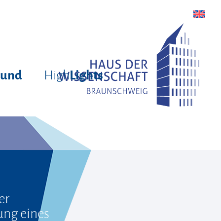
High
rund
Lights
er
ung eines