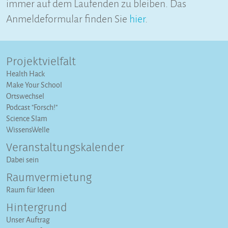
immer auf dem Laufenden zu bleiben. Das
Anmeldeformular finden Sie
hier
.
Projektvielfalt
Health Hack
Make Your School
Ortswechsel
Podcast "Forsch!"
Science Slam
WissensWelle
Veranstaltungs­kalender
Dabei sein
Raumvermietung
Raum für Ideen
Hintergrund
Unser Auftrag