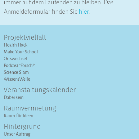
immer auf dem Laufenden zu bleiben. Das
Anmeldeformular finden Sie
hier
.
Projektvielfalt
Health Hack
Make Your School
Ortswechsel
Podcast "Forsch!"
Science Slam
WissensWelle
Veranstaltungs­kalender
Dabei sein
Raumvermietung
Raum für Ideen
Hintergrund
Unser Auftrag