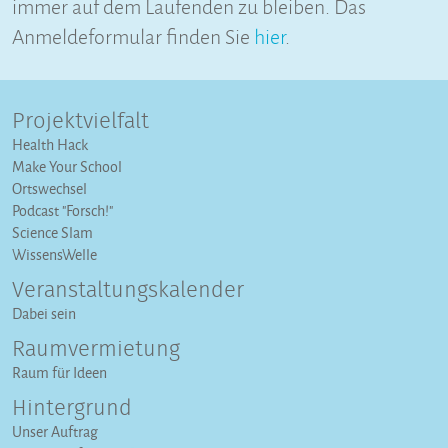
immer auf dem Laufenden zu bleiben. Das
Anmeldeformular finden Sie
hier
.
Projektvielfalt
Health Hack
Make Your School
Ortswechsel
Podcast "Forsch!"
Science Slam
WissensWelle
Veranstaltungs­kalender
Dabei sein
Raumvermietung
Raum für Ideen
Hintergrund
Unser Auftrag