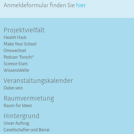
Anmeldeformular finden Sie
hier
.
Projektvielfalt
Health Hack
Make Your School
Ortswechsel
Podcast "Forsch!"
Science Slam
WissensWelle
Veranstaltungs­kalender
Dabei sein
Raumvermietung
Raum für Ideen
Hintergrund
Unser Auftrag
Gesellschafter und Beirat