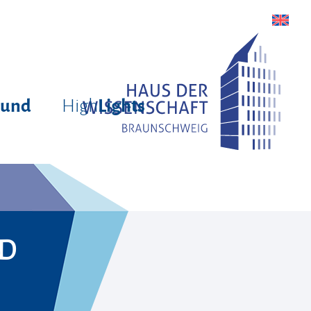
High
rund
Lights
ND