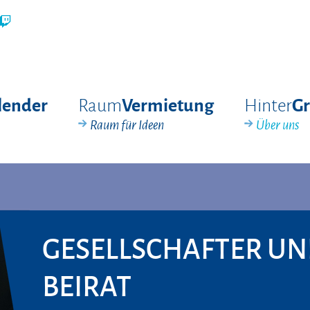
Raum
Hinter
lender
Vermietung
G
Raum für Ideen
Über uns
GESELLSCHAFTER U
BEIRAT