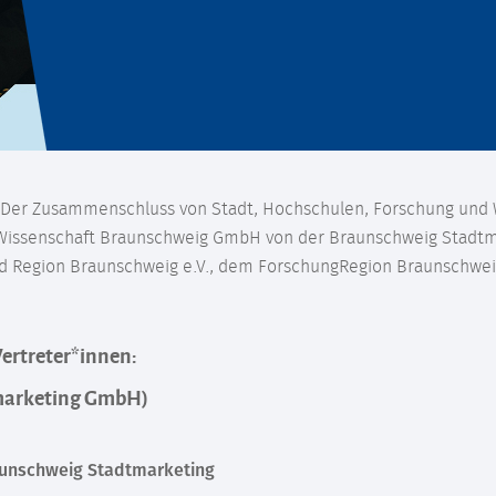
g. Der Zusammenschluss von Stadt, Hochschulen, Forschung und W
der Wissenschaft Braunschweig GmbH von der Braunschweig Stadt
 Region Braunschweig e.V., dem ForschungRegion Braunschweig
ertreter*innen:
tmarketing GmbH)
aunschweig Stadtmarketing