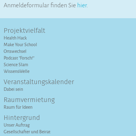
Anmeldeformular finden Sie
hier
.
Projektvielfalt
Health Hack
Make Your School
Ortswechsel
Podcast "Forsch!"
Science Slam
WissensWelle
Veranstaltungs­kalender
Dabei sein
Raumvermietung
Raum für Ideen
Hintergrund
Unser Auftrag
Gesellschafter und Beirat