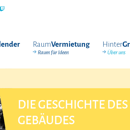
Raum
Hinter
lender
Vermietung
G
Raum für Ideen
Über uns
DIE GESCHICHTE DES
GEBÄUDES