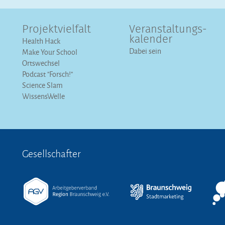
Projektvielfalt
Veranstaltungs­
kalender
Health Hack
Dabei sein
Make Your School
Ortswechsel
Podcast "Forsch!"
Science Slam
WissensWelle
Gesellschafter