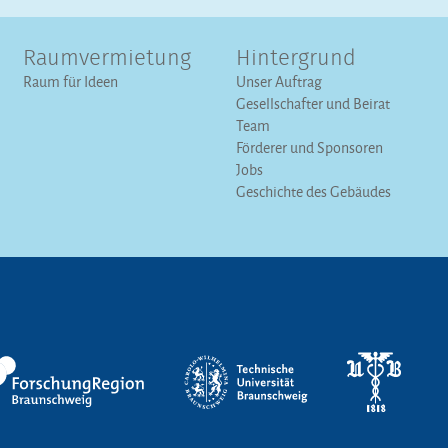
Raumvermietung
Hintergrund
Raum für Ideen
Unser Auftrag
Gesellschafter und Beirat
Team
Förderer und Sponsoren
Jobs
Geschichte des Gebäudes