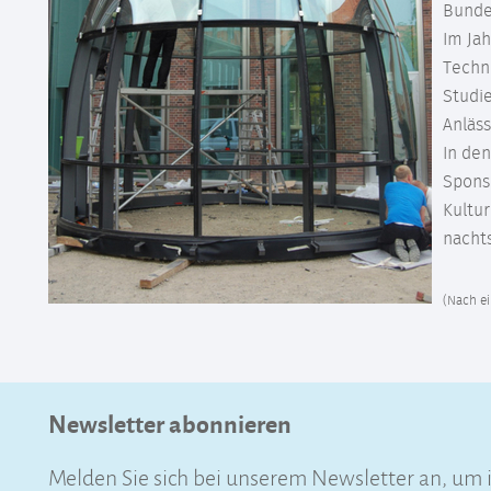
Bunde
Im Ja
Techni
Studie
Anläss
In de
Sponso
Kultu
nachts
(Nach ei
Newsletter abonnieren
Melden Sie sich bei unserem Newsletter an, um