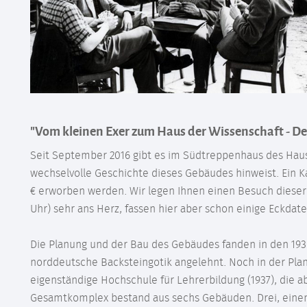
"Vom kleinen Exer zum Haus der Wissenschaft - Der
Seit September 2016 gibt es im Südtreppenhaus des Hause
wechselvolle Geschichte dieses Gebäudes hinweist. Ein Kat
€ erworben werden. Wir legen Ihnen einen Besuch dieser
Uhr) sehr ans Herz, fassen hier aber schon einige Eckda
Die Planung und der Bau des Gebäudes fanden in den 1930
norddeutsche Backsteingotik angelehnt. Noch in der Pl
eigenständige Hochschule für Lehrerbildung (1937), die ab
Gesamtkomplex bestand aus sechs Gebäuden. Drei, einen 