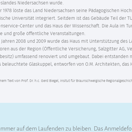
slandes Niedersachsen wurde.
hr 1978 löste das Land Niedersachsen seine Pädagogischen Hoch
sche Universität integriert. Seitdem ist das Gebäude Teil der T
nservice-Center und das Haus der Wissenschaft. Die Aula im Turm
e und große öffentliche Veranstaltungen.
n Jahren 2008 und 2009 wurde das Haus mit Unterstützung des 
ren aus der Region (Öffentliche Versicherung, Salzgitter AG, V
rbesitz) umfassend renoviert und umgebaut. Dabei entstanden n
 beleuchtete Glaskuppel, entworfen von O.M. Architekten, das 
nem Text von Prof. Dr. h.c. Gerd Biegel, Insitut für Braunschweigische Regionalgeschi
 immer auf dem Laufenden zu bleiben. Das Anmeldefo