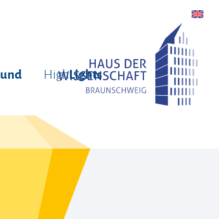
High
rund
Lights