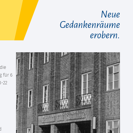
Neue
Gedankenräume
erobern.
die
 für 6
8-22
d