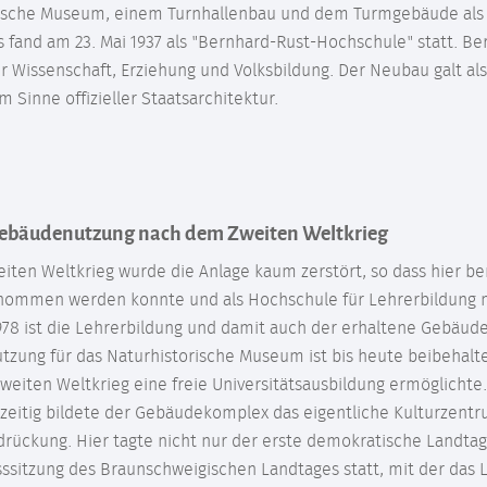
rische Museum, einem Turnhallenbau und dem Turmgebäude als
fand am 23. Mai 1937 als "Bernhard-Rust-Hochschule" statt. Be
r Wissenschaft, Erziehung und Volksbildung. Der Neubau galt als
m Sinne offizieller Staatsarchitektur.
Gebäudenutzung nach dem Zweiten Weltkrieg
iten Weltkrieg wurde die Anlage kaum zerstört, so dass hier b
nommen werden konnte und als Hochschule für Lehrerbildung 
978 ist die Lehrerbildung und damit auch der erhaltene Gebäud
tzung für das Naturhistorische Museum ist bis heute beibehalt
eiten Weltkrieg eine freie Universitätsausbildung ermöglichte.
zeitig bildete der Gebäudekomplex das eigentliche Kulturzentr
rückung. Hier tagte nicht nur der erste demokratische Landtag
ssitzung des Braunschweigischen Landtages statt, mit der das 