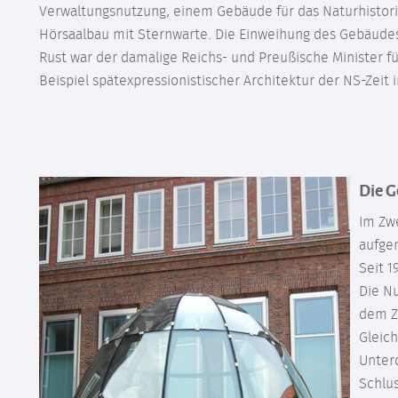
Verwaltungsnutzung, einem Gebäude für das Naturhisto
Hörsaalbau mit Sternwarte. Die Einweihung des Gebäudes 
Rust war der damalige Reichs- und Preußische Minister fü
Beispiel spätexpressionistischer Architektur der NS-Zeit i
Die 
Im Zwe
aufge
Seit 1
Die Nu
dem Zw
Gleich
Unterd
Schlus