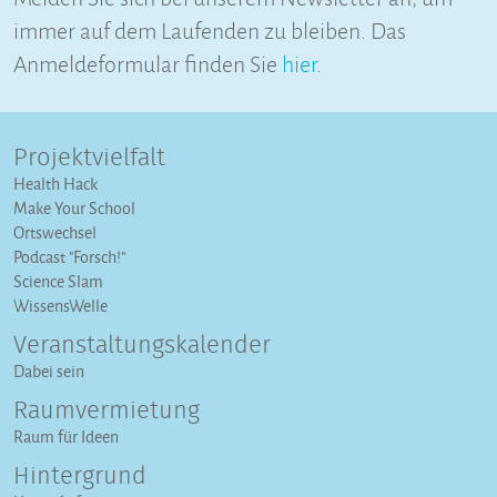
immer auf dem Laufenden zu bleiben. Das
Anmeldeformular finden Sie
hier
.
Projektvielfalt
Health Hack
Make Your School
Ortswechsel
Podcast "Forsch!"
Science Slam
WissensWelle
Veranstaltungs­kalender
Dabei sein
Raumvermietung
Raum für Ideen
Hintergrund