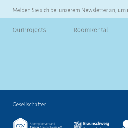
Melden Sie sich bei unserem Newsletter an, um 
OurProjects
RoomRental
Gesellschafter