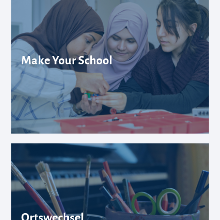
Make Your School
Ortswechsel