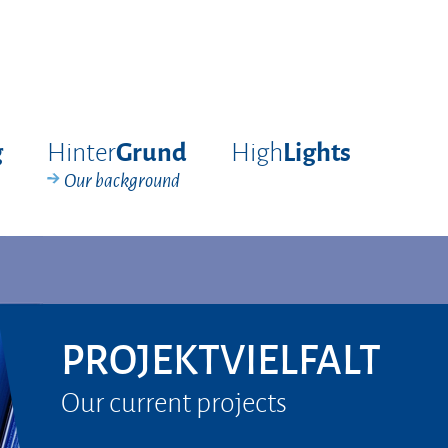
Hinter
High
g
Grund
Lights
Our background
PROJEKTVIELFALT
Our current projects