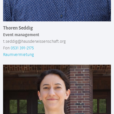
Thoren Seddig
Event management
t.seddig@hausderwissenschaft.org
Fon
0531 391-2175
Raumvermietung