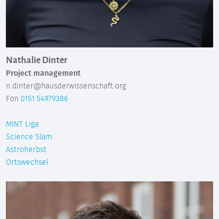
Nathalie Dinter
Project management
n.dinter@hausderwissenschaft.org
Fon
0151 54979386
MINT Liga
Science Slam
Astroherbst
Ortswechsel