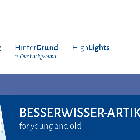
Hinter
High
g
Grund
Lights
Our background
BESSERWISSER-ARTI
for young and old