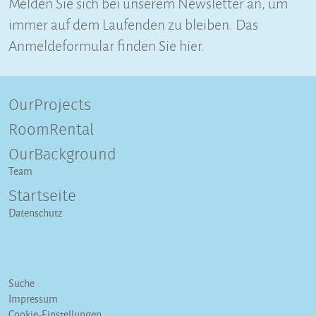
Melden Sie sich bei unserem Newsletter an, um
immer auf dem Laufenden zu bleiben. Das
Anmeldeformular finden Sie hier.
OurProjects
RoomRental
OurBackground
Team
Startseite
Datenschutz
Suche
Impressum
Cookie-Einstellungen