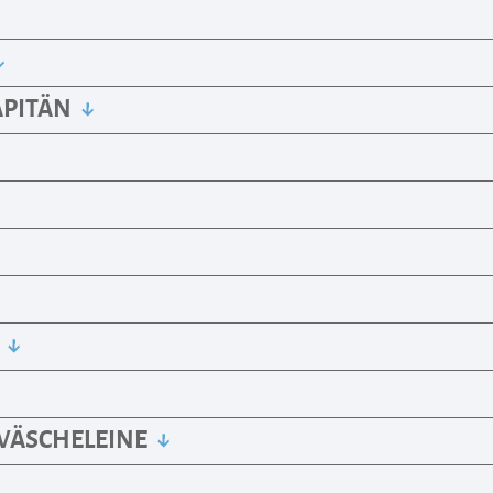
APITÄN
D
 WÄSCHELEINE