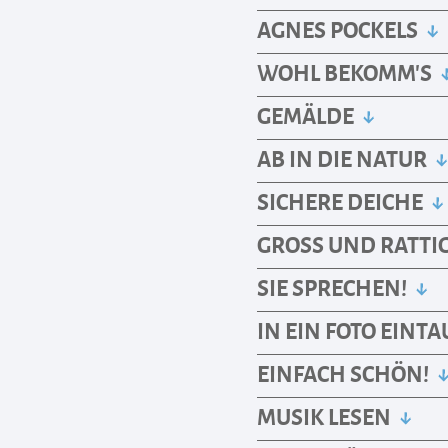
AGNES POCKELS
WOHL BEKOMM’S
GEMÄLDE
AB IN DIE NATUR
SICHERE DEICHE
GROSS UND RATTI
SIE SPRECHEN!
IN EIN FOTO EINT
EINFACH SCHÖN!
MUSIK LESEN