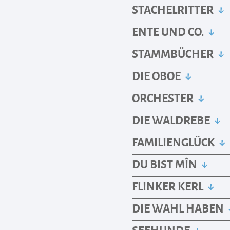
STACHELRITTER
ENTE UND CO.
STAMMBÜCHER
DIE OBOE
ORCHESTER
DIE WALDREBE
FAMILIENGLÜCK
DU BIST MÎN
FLINKER KERL
DIE WAHL HABEN
SEEHUNDE