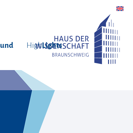
High
rund
Lights