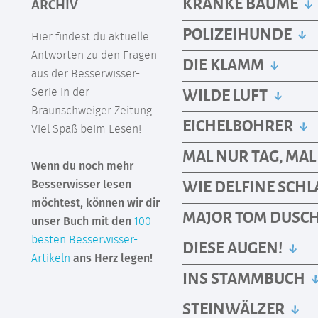
KRANKE BÄUME
ARCHIV
POLIZEIHUNDE
Hier findest du aktuelle
Antworten zu den Fragen
DIE KLAMM
aus der Besserwisser-
WILDE LUFT
Serie in der
Braunschweiger Zeitung.
EICHELBOHRER
Viel Spaß beim Lesen!
MAL NUR TAG, MA
Wenn du noch mehr
WIE DELFINE SCH
Besserwisser lesen
möchtest, können wir dir
MAJOR TOM DUSC
unser Buch mit den
100
besten Besserwisser-
DIESE AUGEN!
Artikeln
ans Herz legen!
INS STAMMBUCH
STEINWÄLZER