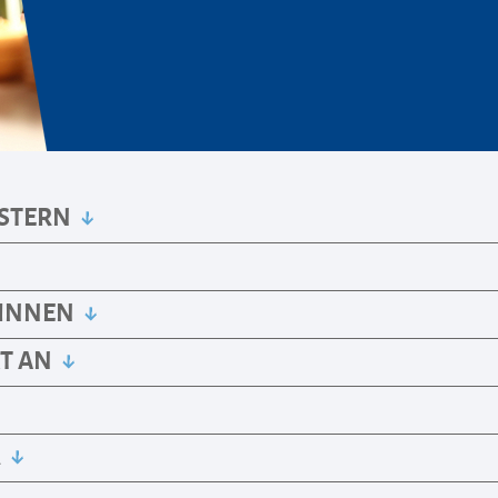
SSTERN
SINNEN
KT AN
R