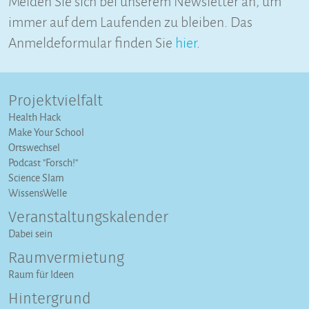
immer auf dem Laufenden zu bleiben. Das
Anmeldeformular finden Sie
hier
.
Projektvielfalt
Health Hack
Make Your School
Ortswechsel
Podcast "Forsch!"
Science Slam
WissensWelle
Veranstaltungs­kalender
Dabei sein
Raumvermietung
Raum für Ideen
Hintergrund