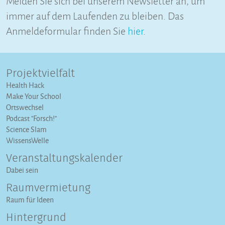
immer auf dem Laufenden zu bleiben. Das
Anmeldeformular finden Sie
hier
.
Projektvielfalt
Health Hack
Make Your School
Ortswechsel
Podcast "Forsch!"
Science Slam
WissensWelle
Veranstaltungs­kalender
Dabei sein
Raumvermietung
Raum für Ideen
Hintergrund