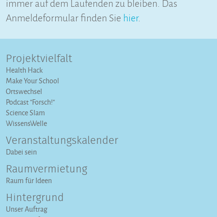
immer auf dem Laufenden zu bleiben. Das
Anmeldeformular finden Sie
hier
.
Projektvielfalt
Health Hack
Make Your School
Ortswechsel
Podcast "Forsch!"
Science Slam
WissensWelle
Veranstaltungs­kalender
Dabei sein
Raumvermietung
Raum für Ideen
Hintergrund
Unser Auftrag