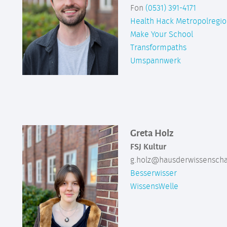
Fon
(0531) 391-4171
Health Hack Metropolregi
Make Your School
Transformpaths
Umspannwerk
Greta Holz
FSJ Kultur
g.holz@hausderwissenscha
Besserwisser
WissensWelle