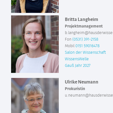
Britta Langheim
Projektmanagement
b.langheim@hausderwissen
Fon
(0531) 391-2158
Mobil
0151 59016478
Salon der Wissenschaft
WissensWelle
Gauß Jahr 2027
Ulrike Neumann
Prokuristin
u.neumann@hausderwissen