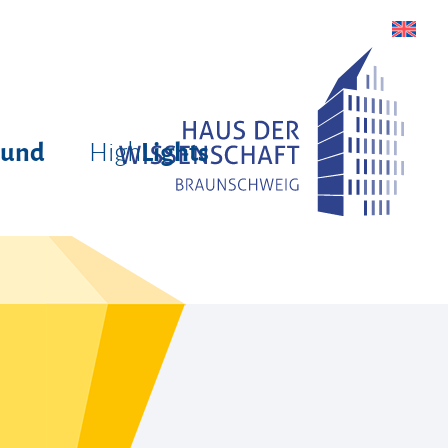
High
rund
Lights