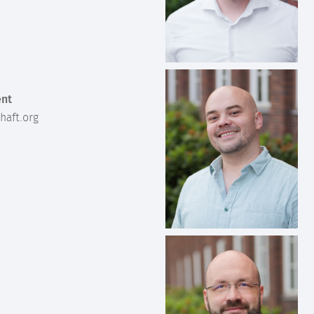
nt
haft.org